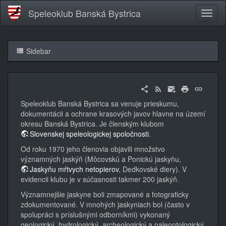
Speleoklub Banská Bystrica
Sidebar
Speleoklub Banská Bystrica sa venuje prieskumu,
dokumentácii a ochrane krasových javov hlavne na území
okresu Banská Bystrica. Je členským klubom
Slovenskej speleologickej spoločnosti
.
Od roku 1970 jeho členovia objavili množstvo
významných jaskýň (Môcovskú a Ponickú jaskyňu,
Jaskyňu mŕtvych netopierov
, Dedkovské diery). V
evidencii klubu je v súčasnosti takmer 200 jaskýň.
Významnejšie jaskyne boli zmapované a fotograficky
zdokumentované. V mnohých jaskyniach bol (často v
spolupráci s príslušnými odborníkmi) vykonaný
geologický, hydrologický, archeologický a paleontologický