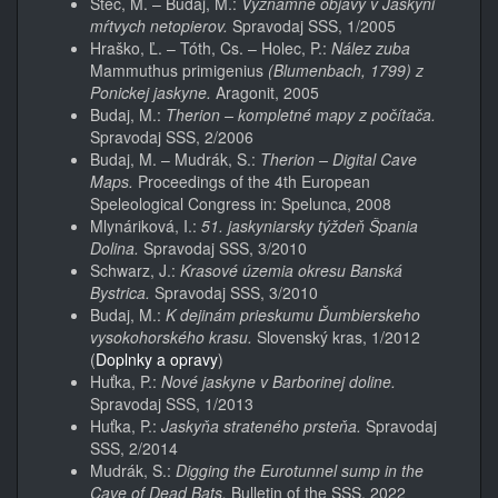
Štéc, M. – Budaj, M.:
Významné objavy v Jaskyni
mŕtvych netopierov.
Spravodaj SSS, 1/2005
Hraško, Ľ. – Tóth, Cs. – Holec, P.:
Nález zuba
Mammuthus primigenius
(Blumenbach, 1799) z
Ponickej jaskyne.
Aragonit, 2005
Budaj, M.:
Therion – kompletné mapy z počítača.
Spravodaj SSS, 2/2006
Budaj, M. – Mudrák, S.:
Therion – Digital Cave
Maps.
Proceedings of the 4th European
Speleological Congress in: Spelunca, 2008
Mlynáriková, I.:
51. jaskyniarsky týždeň Špania
Dolina.
Spravodaj SSS, 3/2010
Schwarz, J.:
Krasové územia okresu Banská
Bystrica.
Spravodaj SSS, 3/2010
Budaj, M.:
K dejinám prieskumu Ďumbierskeho
vysokohorského krasu.
Slovenský kras, 1/2012
(
Doplnky a opravy
)
Huťka, P.:
Nové jaskyne v Barborinej doline.
Spravodaj SSS, 1/2013
Huťka, P.:
Jaskyňa strateného prsteňa.
Spravodaj
SSS, 2/2014
Mudrák, S.:
Digging the Eurotunnel sump in the
Cave of Dead Bats.
Bulletin of the SSS, 2022