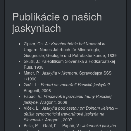
Publikácie o našich
jaskyniach
Zipser, Ch. A.:
Knochenhöhle bei
Neusohl
in
Ungarn. Neues Jahrbuch für Mineralogie,
Geognosie, Geologie und Petrefaktenkunde, 1839
Skutil, J.: Paleolitikum Slovenska a Podkarpatskej
Rusi, 1938
Mitter, P.:
Jaskyňa v Kremeni.
Spravodajca SSS,
1/1990
Gaál, Ľ.:
Podarí sa zachrániť Ponickú jaskyňu?
Aragonit, 2006
Papáč, V.:
Príspevok k poznaniu fauny Ponickej
jaskyne.
Aragonit, 2006
Vlček, L.:
Jaskyňa pod cestou pri Dolnom Jelenci –
ďalšia syngenetická travertínová jaskyňa na
Slovensku.
Aragonit, 2007
Bella, P. – Gaál, Ľ. – Papáč, V.:
Jelenecká jaskyňa