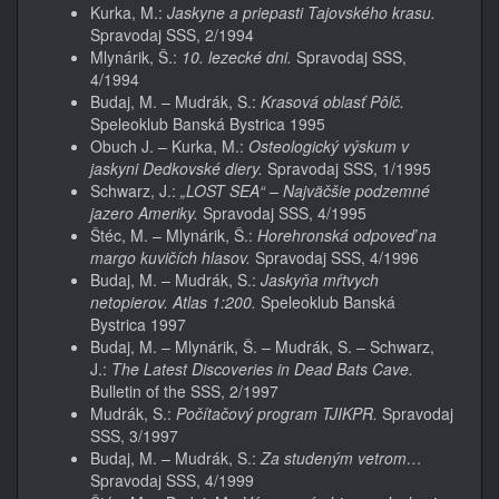
Kurka, M.:
Jaskyne a priepasti Tajovského krasu.
Spravodaj SSS, 2/1994
Mlynárik, Š.:
10. lezecké dni.
Spravodaj SSS,
4/1994
Budaj, M. – Mudrák, S.:
Krasová oblasť Pôlč.
Speleoklub Banská Bystrica 1995
Obuch J. – Kurka, M.:
Osteologický výskum v
jaskyni Dedkovské diery.
Spravodaj SSS, 1/1995
Schwarz, J.:
„LOST SEA“ – Najväčšie podzemné
jazero Ameriky.
Spravodaj SSS, 4/1995
Štéc, M. – Mlynárik, Š.:
Horehronská odpoveď na
margo kuvičích hlasov.
Spravodaj SSS, 4/1996
Budaj, M. – Mudrák, S.:
Jaskyňa mŕtvych
netopierov. Atlas 1:200.
Speleoklub Banská
Bystrica 1997
Budaj, M. – Mlynárik, Š. – Mudrák, S. – Schwarz,
J.:
The Latest Discoveries in Dead Bats Cave.
Bulletin of the SSS, 2/1997
Mudrák, S.:
Počítačový program TJIKPR.
Spravodaj
SSS, 3/1997
Budaj, M. – Mudrák, S.:
Za studeným vetrom…
Spravodaj SSS, 4/1999