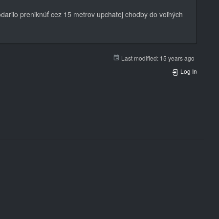
arilo preniknúť cez 15 metrov upchatej chodby do voľných
Last modified:
15 years ago
Log In