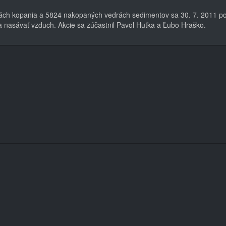
ách kopania a 5824 nakopaných vedrách sedimentov sa 30. 7. 2011 pod
a nasávať vzduch. Akcie sa zúčastnil Pavol Huťka a Ľubo Hraško.