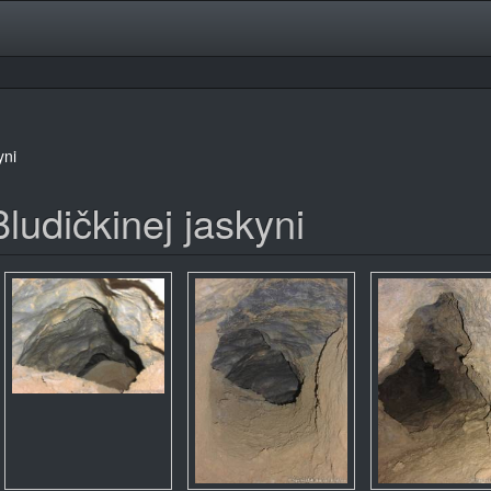
yni
ludičkinej jaskyni